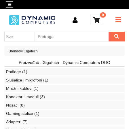
Kategorije
Kontakt
0
OUTLET
Konfigurator
Akcija
Kancelarijski
materijal
Cenovnik
Crypto
Brendovi
Gigatech
Konfigurator
Računari
Proizvođač - Gigatech - Dynamic Computers DOO
i
Podloge
(1)
komponente
Slušalice i mikrofoni
(1)
Laptop
Mrežni kablovi
(1)
računari
Konektori i moduli
(3)
Apple
Nosači
(8)
Gaming stolice
(1)
Mobilni
i
Adapteri
(7)
fiksni