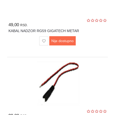
UPS
i
zaštitni
kablovi
49,00
RSD.
KABAL NADZOR RG59 GIGATECH METAR
Klima
uređaji
Nije dostupno
i
grejna
tela
LED
rasveta
Bela
tehnika
Mali
kućni
aparati