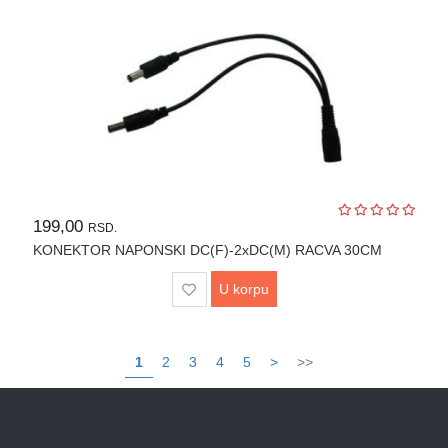
199,00
RSD.
KONEKTOR NAPONSKI DC(F)-2xDC(M) RACVA 30CM
U korpu
1
2
3
4
5
>
>>