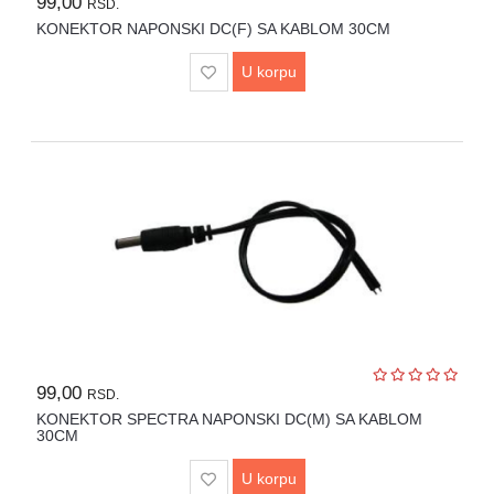
99,00
RSD.
Lepota
i
KONEKTOR NAPONSKI DC(F) SA KABLOM 30CM
zdravlje
U korpu
Alat
i
bašta
Video
nadzor
Solarne
elektrane
Auto
oprema
99,00
RSD.
KONEKTOR SPECTRA NAPONSKI DC(M) SA KABLOM
30CM
U korpu