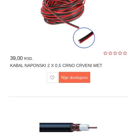
Igračke
Štampači
i
skeneri
Software
39,00
Eksterne
RSD.
memorije
KABAL NAPONSKI 2 X 0,5 CRNO CRVENI MET
Nije dostupno
Mrežna
oprema
Kamere
i
dronovi
Kablovi
i
adapteri