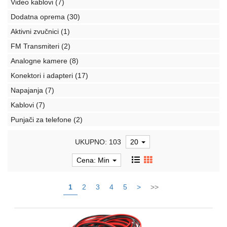
Video kablovi
(7)
telefoni
Dodatna oprema
(30)
Interaktivni
Aktivni zvučnici
(1)
ekrani
FM Transmiteri
(2)
TV,
Analogne kamere
(8)
audio,
Konektori i adapteri
(17)
video
Napajanja
(7)
NAS
Kablovi
(7)
uređaji
i
Punjači za telefone
(2)
serveri
UKUPNO: 103
20
Periferije
Cena: Min
Sport
i
1
2
3
4
5
>
>>
Fitness
Gaming
oprema