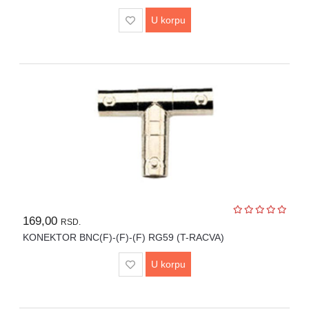
U korpu
169,00
RSD.
KONEKTOR BNC(F)-(F)-(F) RG59 (T-RACVA)
U korpu