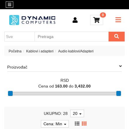
Kategorije
Kontakt
0
OUTLET
Konfigurator
Akcija
Kancelarijski
materijal
Cenovnik
Crypto
Početna
Kablovi i adapteri
Audio kablovi/Adapteri
Konfigurator
Računari
Proizvođač
i
komponente
RSD
Laptop
Cena od
163.00
do
3,432.00
računari
Apple
UKUPNO: 28
20
Mobilni
i
Cena: Min
fiksni