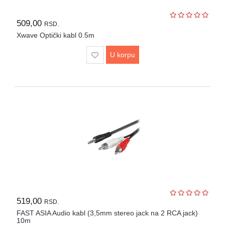
509,00
RSD.
Xwave Optički kabl 0.5m
U korpu
519,00
RSD.
FAST ASIA Audio kabl (3,5mm stereo jack na 2 RCA jack)
10m