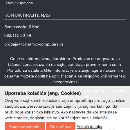
Uslovi kupovine
KONTAKTIRAJTE NAS
Svetosavska 6 Kać
063/111-50-29
prodaja@dynamic-computers.rs
Cene su informativnog karaktera. Prodavac ne odgovara za
tačnost cena iskazanih na sajtu, zadržava pravo izmena cena.
Ponudu za ostale artikle, informacije o stanju lagera i aktuelnim
cenama možete dobiti na upit. Plaćanje se isključivo vrši virmanski
- bezgotovinski.
Dynamic Computers DOO © 2026. Sva prava zadržana. -
Izrada
Upotreba kolačića (eng. Cookies)
internet prodavnice
-
Selltico.
Ovaj web sajt koristi kolačiće u cilju unapređenja pretrage, analize
saobraćaja, personalizacije sadržaja i ciljanog marketinga, da
pruži bolje korisničko iskustvo. Ako nastavite da koristite naše
web stranice, saglasni ste sa korišćenjem naših kolačića.
Prikaži detalje
Samo neophodni
Dozvoli sve