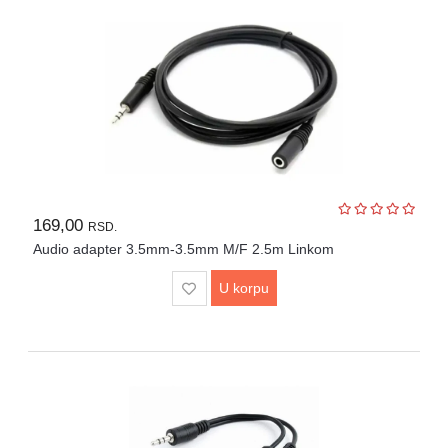
Igračke
Štampači
i
skeneri
Software
Eksterne
memorije
169,00
RSD.
Audio adapter 3.5mm-3.5mm M/F 2.5m Linkom
Mrežna
oprema
U korpu
Kamere
i
dronovi
Kablovi
i
adapteri