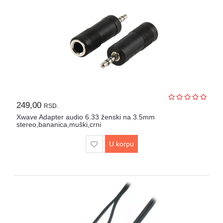
249,00
RSD.
Xwave Adapter audio 6.33 ženski na 3.5mm
stereo,bananica,muški,crni
U korpu