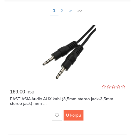
telefoni
1
2
>
>>
Interaktivni
ekrani
TV,
audio,
video
NAS
uređaji
i
serveri
Periferije
169,00
RSD.
FAST ASIA Audio AUX kabl (3,5mm stereo jack-3,5mm
Sport
stereo jack) m/m ...
i
Fitness
U korpu
Gaming
oprema