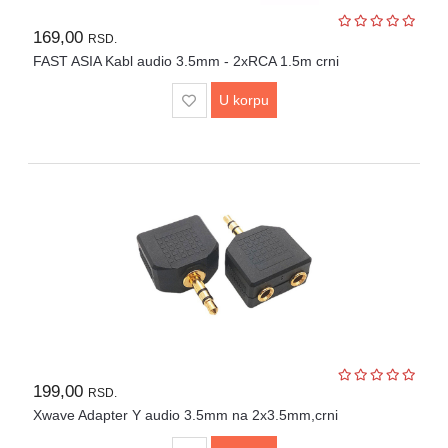
Lepota
i
169,00
RSD.
zdravlje
FAST ASIA Kabl audio 3.5mm - 2xRCA 1.5m crni
Alat
U korpu
i
bašta
Video
nadzor
Solarne
elektrane
Auto
oprema
199,00
RSD.
Xwave Adapter Y audio 3.5mm na 2x3.5mm,crni