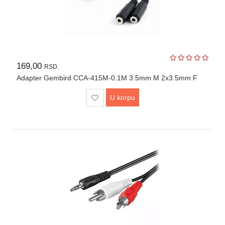
UPS
i
zaštitni
kablovi
Klima
169,00
RSD.
uređaji
Adapter Gembird CCA-415M-0.1M 3.5mm M 2x3.5mm F
i
grejna
U korpu
tela
LED
rasveta
Bela
tehnika
Mali
kućni
aparati