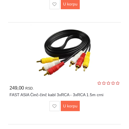
U korpu
249,00
RSD.
FAST ASIA Činč-činč kabl 3xRCA - 3xRCA 1.5m crni
U korpu