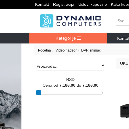
Kontakt
Registracija
Uslovi kupovine
Kako kupit
Kategorije
Konta
Početna
Video nadzor
DVR snimači
UKU
Proizvođač
RSD
Cena od
7,186.00
do
7,186.00