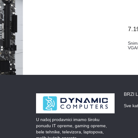
7.1
Snim
VGA/
5032
BRZI 
Sve kat
U našoj prodavnici imamo široku
ponudu IT opreme, gaming opreme,
bele tehnike, televizora, laptopova,
malih kućnih aparata.