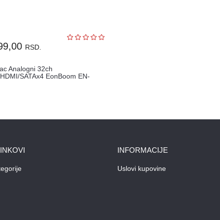
99,00
RSD.
ac Analogni 32ch
HDMI/SATAx4 EonBoom EN-
LINKOVI
INFORMACIJE
egorije
Uslovi kupovine