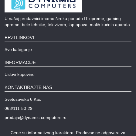
Igračke
U našoj prodavnici imamo široku ponudu IT opreme, gaming
Štampači
opreme, bele tehnike, televizora, laptopova, malih kućnih aparata.
i
skeneri
BRZI LINKOVI
Software
Sve kategorije
Eksterne
INFORMACIJE
memorije
Uslovi kupovine
Mrežna
oprema
KONTAKTIRAJTE NAS
Kamere
Svetosavska 6 Kać
i
dronovi
063/111-50-29
prodaja@dynamic-computers.rs
Kablovi
i
adapteri
Cene su informativnog karaktera. Prodavac ne odgovara za