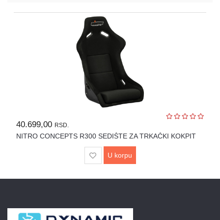
telefoni
Interaktivni
ekrani
TV,
audio,
video
NAS
uređaji
i
40.699,00
serveri
RSD.
NITRO CONCEPTS R300 SEDIŠTE ZA TRKAČKI KOKPIT
Periferije
U korpu
Sport
i
Fitness
Gaming
oprema