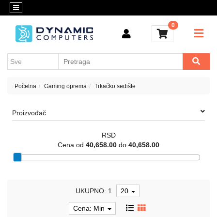
Kategorije
Kontakt
0
OUTLET
Konfigurator
Akcija
Kancelarijski
materijal
Cenovnik
Crypto
Početna
Gaming oprema
Trkačko sedište
Konfigurator
Računari
Proizvođač
i
komponente
RSD
Laptop
Cena od
40,658.00
do
40,658.00
računari
Apple
UKUPNO: 1
20
Mobilni
i
Cena: Min
fiksni