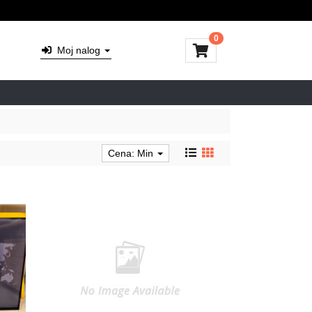
0
Moj nalog
Cena: Min