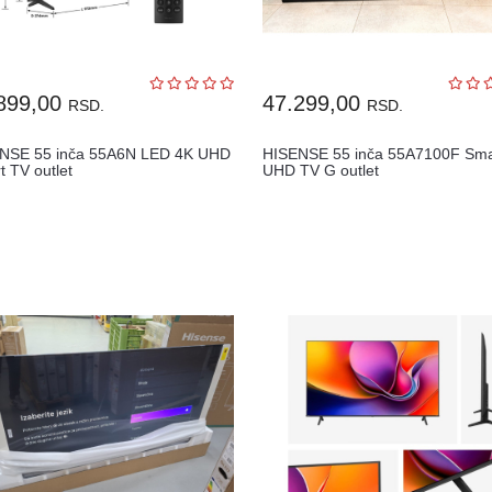
899,00
47.299,00
RSD.
RSD.
NSE 55 inča 55A6N LED 4K UHD
HISENSE 55 inča 55A7100F Sma
t TV outlet
UHD TV G outlet