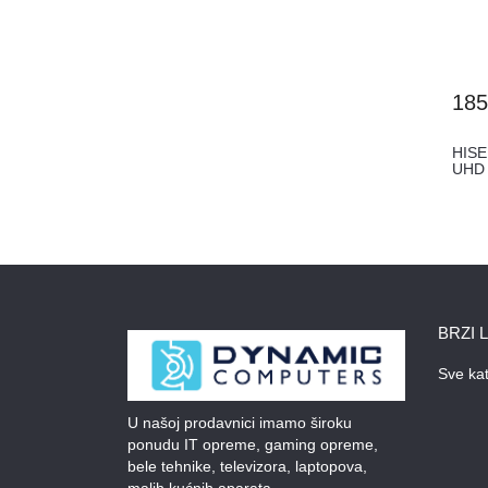
185
HISE
UHD 
BRZI 
Sve kat
U našoj prodavnici imamo široku
ponudu IT opreme, gaming opreme,
bele tehnike, televizora, laptopova,
malih kućnih aparata.