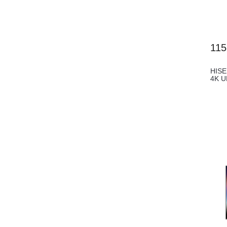
115
HISE
4K U