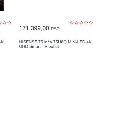
171.399,00
RSD.
4K
HISENSE 75 inča 75U8Q Mini-LED 4K
UHD Smart TV outlet