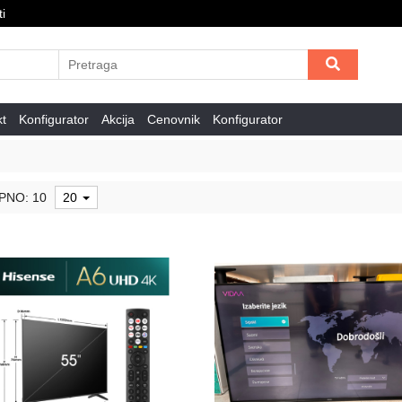
i
kt
Konfigurator
Akcija
Cenovnik
Konfigurator
PNO: 10
20