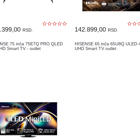
.399,00
142.899,00
RSD.
RSD.
NSE 75 inča 75E7Q PRO QLED
HISENSE 65 inča 65U8Q ULED 
HD Smart TV - outlet
UHD Smart TV outlet