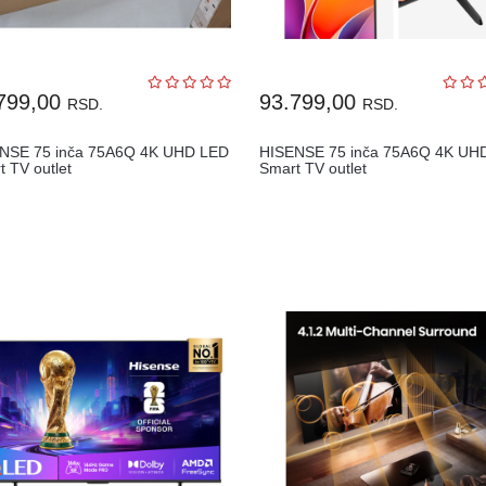
799,00
93.799,00
RSD.
RSD.
NSE 75 inča 75A6Q 4K UHD LED
HISENSE 75 inča 75A6Q 4K UH
t TV outlet
Smart TV outlet