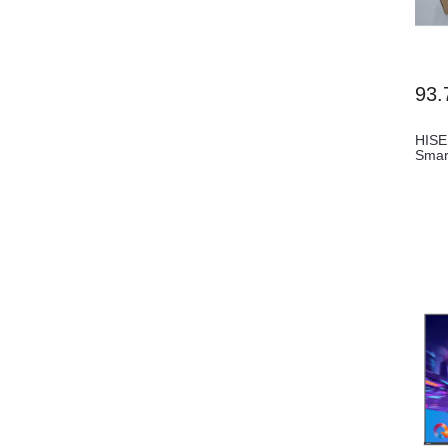
93.
HISE
Smar