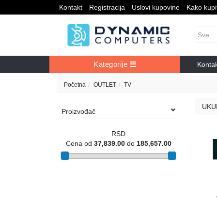
Kontakt
Registracija
Uslovi kupovine
Kako kupit
Kategorije
Konta
Početna
OUTLET
TV
UKU
Proizvođač
RSD
Cena od
37,839.00
do
185,657.00