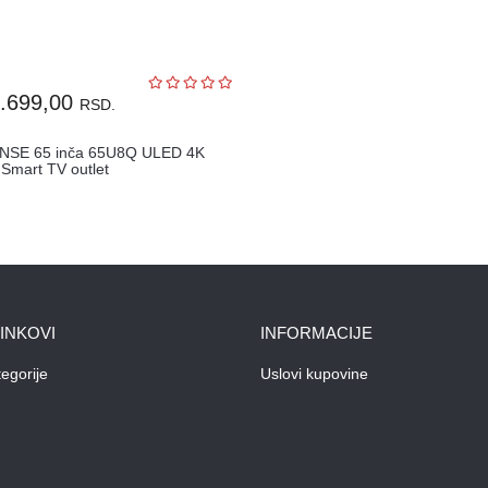
.699,00
RSD.
NSE 65 inča 65U8Q ULED 4K
Smart TV outlet
LINKOVI
INFORMACIJE
egorije
Uslovi kupovine