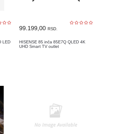
99.199,00
RSD.
D LED
HISENSE 85 inča 85E7Q QLED 4K
UHD Smart TV outlet