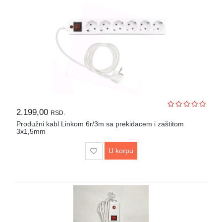
2.199,00
RSD.
Produžni kabl Linkom 6r/3m sa prekidacem i zaštitom
3x1,5mm
U korpu