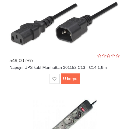
Igračke
Štampači
i
skeneri
Software
Eksterne
549,00
memorije
RSD.
Napojni UPS kabl Manhattan 301152 C13 - C14 1,8m
Mrežna
U korpu
oprema
Kamere
i
dronovi
Kablovi
i
adapteri