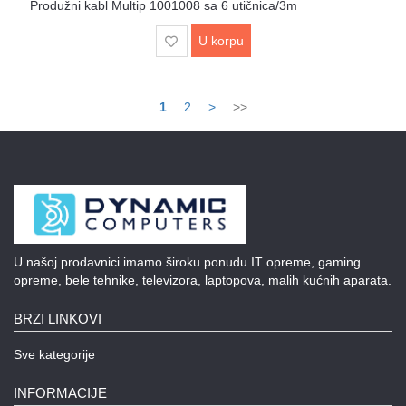
Produžni kabl Multip 1001008 sa 6 utičnica/3m
U korpu
1
2
>
>>
U našoj prodavnici imamo široku ponudu IT opreme, gaming
opreme, bele tehnike, televizora, laptopova, malih kućnih aparata.
BRZI LINKOVI
Sve kategorije
INFORMACIJE