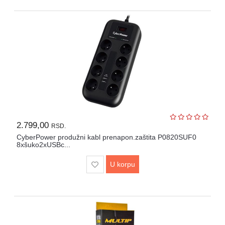
2.799,00
RSD.
CyberPower produžni kabl prenapon.zaštita P0820SUF0
8xšuko2xUSBc...
U korpu