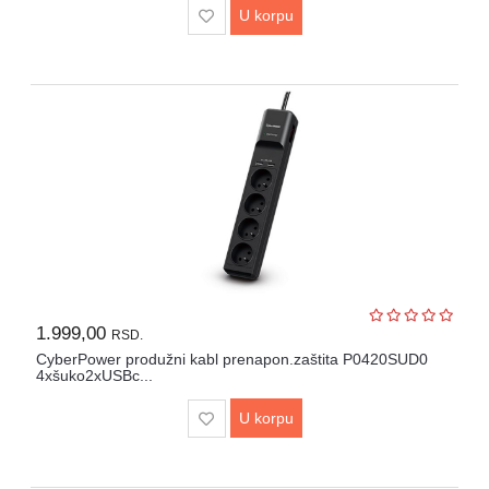
U korpu
1.999,00
RSD.
CyberPower produžni kabl prenapon.zaštita P0420SUD0
4xšuko2xUSBc...
U korpu