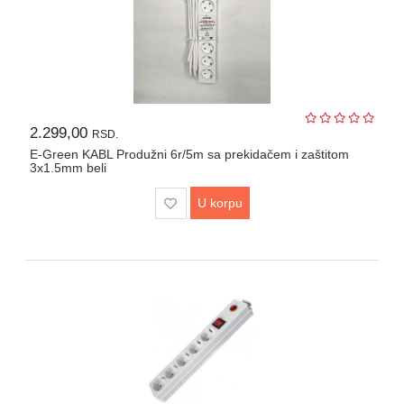
2.299,00
RSD.
E-Green KABL Produžni 6r/5m sa prekidačem i zaštitom
3x1.5mm beli
U korpu