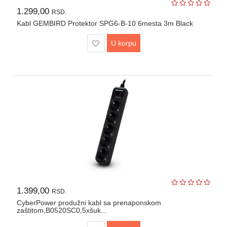
Lepota
1.299,00
RSD.
i
zdravlje
Kabl GEMBIRD Protektor SPG6-B-10 6mesta 3m Black
U korpu
Alat
i
bašta
Video
nadzor
Solarne
elektrane
Auto
oprema
1.399,00
RSD.
CyberPower produžni kabl sa prenaponskom
zaštitom,B0520SC0,5xšuk...