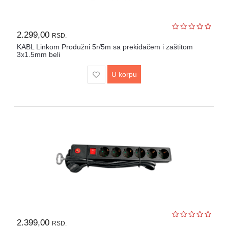
2.299,00
RSD.
KABL Linkom Produžni 5r/5m sa prekidačem i zaštitom
3x1.5mm beli
U korpu
2.399,00
RSD.