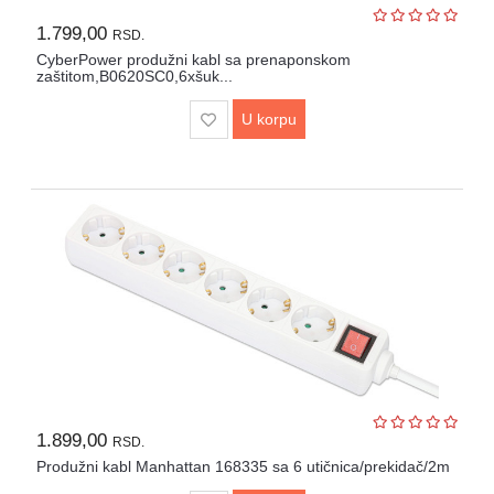
1.799,00
RSD.
CyberPower produžni kabl sa prenaponskom
zaštitom,B0620SC0,6xšuk...
U korpu
1.899,00
RSD.
Produžni kabl Manhattan 168335 sa 6 utičnica/prekidač/2m