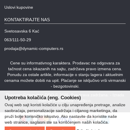
Uslovi kupovine
KONTAKTIRAJTE NAS
Svetosavska 6 Kać
063/111-50-29
prodaja@dynamic-computers.rs
Cene su informativnog karaktera. Prodavac ne odgovara za
tačnost cena iskazanih na sajtu, zadržava pravo izmena cena.
Ponudu za ostale artikle, informacije o stanju lagera i aktuelnim
cenama možete dobiti na upit. Plaćanje se isključivo vrši virmanski
- bezgotovinski.
Dynamic Computers DOO © 2026. Sva prava zadržana. -
Izrada
Upotreba kolačića (eng. Cookies)
internet prodavnice
-
Selltico.
Ovaj web sajt koristi kolačiće u cilju unapređenja pretrage, analize
saobraćaja, personalizacije sadržaja i ciljanog marketinga, da
pruži bolje korisničko iskustvo. Ako nastavite da koristite naše
web stranice, saglasni ste sa korišćenjem naših kolačića.