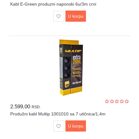
Kabl E-Green produzni naponski 6u/3m crni
U korpu
2.599,00
RSD.
Produžni kabl Multip 1001010 sa 7 utičnica/1,4m
U korpu