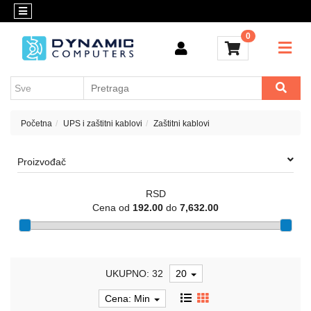
Kategorije
Kontakt
0
OUTLET
Konfigurator
Akcija
Kancelarijski
materijal
Cenovnik
Crypto
Početna
UPS i zaštitni kablovi
Zaštitni kablovi
Konfigurator
Računari
Proizvođač
i
komponente
RSD
Laptop
Cena od
192.00
do
7,632.00
računari
Apple
UKUPNO: 32
20
Mobilni
i
Cena: Min
fiksni