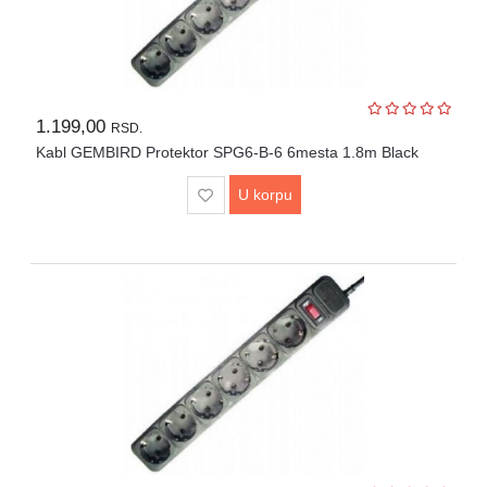
UPS
i
zaštitni
kablovi
1.199,00
RSD.
Klima
Kabl GEMBIRD Protektor SPG6-B-6 6mesta 1.8m Black
uređaji
i
U korpu
grejna
tela
LED
rasveta
Bela
tehnika
Mali
kućni
aparati