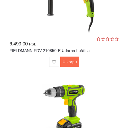
6.499,00
RSD.
FIELDMANN FDV 210850-E Udarna bušilica
U korpu