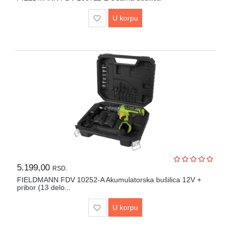
Lepota
i
U korpu
zdravlje
Alat
i
bašta
Video
nadzor
Solarne
elektrane
Auto
oprema
5.199,00
RSD.
FIELDMANN FDV 10252-A Akumulatorska bušilica 12V +
pribor (13 delo...
U korpu