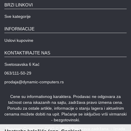
BRZI LINKOVI
Sve kategorije
INFORMACIJE
Uslovi kupovine
KONTAKTIRAJTE NAS
Svetosavska 6 Kać
063/111-50-29
prodaja@dynamic-computers.rs
Cene su informativnog karaktera. Prodavac ne odgovara za
tačnost cena iskazanih na sajtu, zadržava pravo izmena cena.
Ponudu za ostale artikle, informacije o stanju lagera i aktuelnim
cenama možete dobiti na upit. Plaćanje se isključivo vrši virmanski
- bezgotovinski.
Dynamic Computers DOO © 2026. Sva prava zadržana. -
Izrada