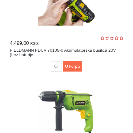
Igračke
Štampači
i
skeneri
4.499,00
RSD.
Software
FIELDMANN FDUV 70105-0 Akumulatorska bušilica 20V
(bez baterije i ...
Eksterne
memorije
U korpu
Mrežna
oprema
Kamere
i
dronovi
Kablovi
i
adapteri