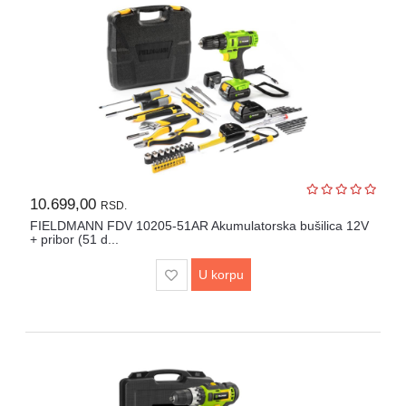
10.699,00
RSD.
FIELDMANN FDV 10205-51AR Akumulatorska bušilica 12V
+ pribor (51 d...
U korpu