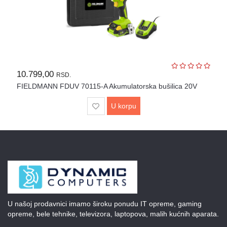
10.799,00
RSD.
FIELDMANN FDUV 70115-A Akumulatorska bušilica 20V
U korpu
U našoj prodavnici imamo široku ponudu IT opreme, gaming
opreme, bele tehnike, televizora, laptopova, malih kućnih aparata.