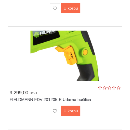
U korpu
9.299,00
RSD.
FIELDMANN FDV 201205-E Udarna bušilica
U korpu