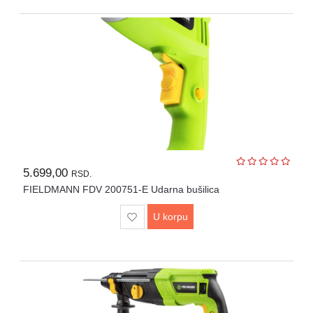
5.699,00
RSD.
FIELDMANN FDV 200751-E Udarna bušilica
U korpu