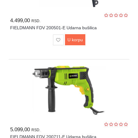
UPS
i
4.499,00
zaštitni
RSD.
kablovi
FIELDMANN FDV 200501-E Udarna bušilica
U korpu
Klima
uređaji
i
grejna
tela
LED
rasveta
Bela
tehnika
Mali
kućni
aparati
5.099,00
RSD.
FIELDMANN FDV 200711-E Udarna bušilica