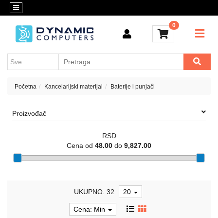
Kategorije
Kontakt
0
OUTLET
Konfigurator
Akcija
Kancelarijski
materijal
Cenovnik
Crypto
Početna
Kancelarijski materijal
Baterije i punjači
Konfigurator
Računari
Proizvođač
i
komponente
RSD
Laptop
Cena od
48.00
do
9,827.00
računari
Apple
UKUPNO: 32
20
Mobilni
i
Cena: Min
fiksni