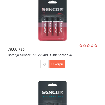
Igračke
Štampači
i
skeneri
Software
Eksterne
79,00
memorije
RSD.
Baterija Sencor R06 AA 4BP Cink Karbon 4/1
Mrežna
U korpu
oprema
Kamere
i
dronovi
Kablovi
i
adapteri