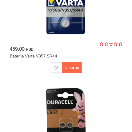
459,00
RSD.
Baterija Varta V357 SR44
U korpu