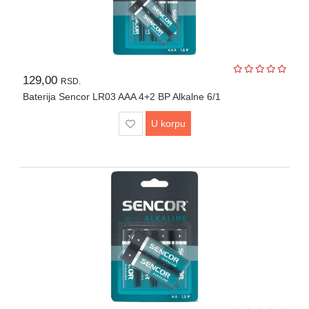
UPS
i
zaštitni
kablovi
129,00
RSD.
Klima
Baterija Sencor LR03 AAA 4+2 BP Alkalne 6/1
uređaji
i
U korpu
grejna
tela
LED
rasveta
Bela
tehnika
Mali
kućni
aparati