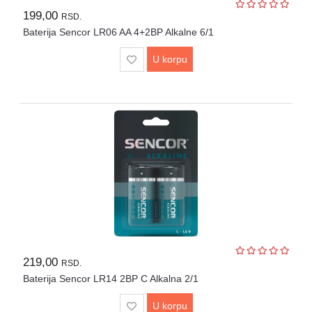
Lepota
199,00
RSD.
i
zdravlje
Baterija Sencor LR06 AA 4+2BP Alkalne 6/1
U korpu
Alat
i
bašta
Video
nadzor
Solarne
elektrane
Auto
oprema
219,00
RSD.
Baterija Sencor LR14 2BP C Alkalna 2/1
U korpu