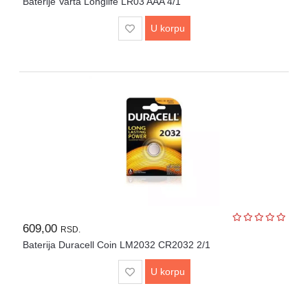
Baterije Varta Longlife LR03 AAA 4/1
U korpu
609,00
RSD.
Baterija Duracell Coin LM2032 CR2032 2/1
U korpu