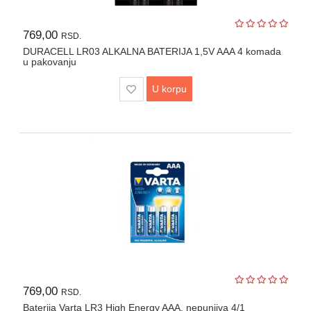
769,00
RSD.
DURACELL LR03 ALKALNA BATERIJA 1,5V AAA 4 komada
u pakovanju
U korpu
769,00
RSD.
Baterija Varta LR3 High Energy AAA, nepunjiva 4/1