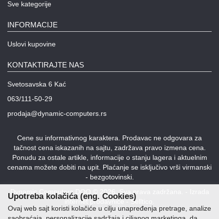
Lepota
Sve kategorije
i
zdravlje
INFORMACIJE
Alat
Uslovi kupovine
i
bašta
KONTAKTIRAJTE NAS
Video
Svetosavska 6 Kać
nadzor
063/111-50-29
Solarne
prodaja@dynamic-computers.rs
elektrane
Cene su informativnog karaktera. Prodavac ne odgovara za
Auto
tačnost cena iskazanih na sajtu, zadržava pravo izmena cena.
oprema
Ponudu za ostale artikle, informacije o stanju lagera i aktuelnim
cenama možete dobiti na upit. Plaćanje se isključivo vrši virmanski
- bezgotovinski.
Dynamic Computers DOO © 2026. Sva prava zadržana. -
Izrada
Upotreba kolačića (eng. Cookies)
internet prodavnice
-
Selltico.
Ovaj web sajt koristi kolačiće u cilju unapređenja pretrage, analize
saobraćaja, personalizacije sadržaja i ciljanog marketinga, da