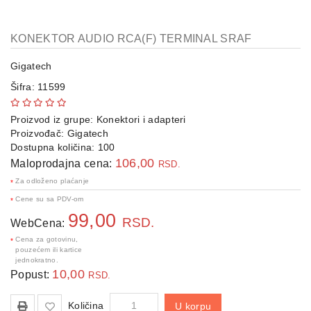
telefoni
Interaktivni
KONEKTOR AUDIO RCA(F) TERMINAL SRAF
ekrani
Gigatech
TV,
Šifra: 11599
audio,
video
Proizvod iz grupe:
Konektori i adapteri
Proizvođač:
Gigatech
NAS
Dostupna količina: 100
uređaji
106,00
i
Maloprodajna cena:
RSD.
serveri
Za odloženo plaćanje
*
Cene su sa PDV-om
*
Periferije
99,00
RSD.
WebCena:
Sport
Cena za gotovinu,
*
i
pouzećem ili kartice
Fitness
jednokratno.
10,00
Popust:
RSD.
Gaming
oprema
Količina
U korpu