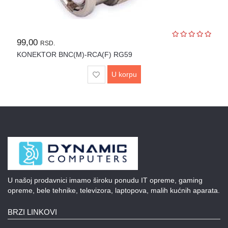
UPS
i
zaštitni
00
99,00
RSD.
RS
kablovi
EKTOR BNC(M)-RCA(F) RG59
KONEKTO
Klima
U korpu
uređaji
i
grejna
tela
LED
rasveta
Bela
tehnika
U našoj prodavnici imamo široku ponudu IT opreme, gaming
Mali
opreme, bele tehnike, televizora, laptopova, malih kućnih aparata.
kućni
aparati
BRZI LINKOVI