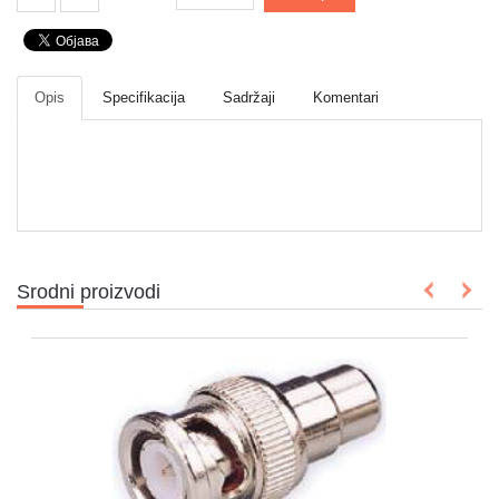
Igračke
Štampači
Opis
Specifikacija
Sadržaji
Komentari
i
skeneri
Software
Eksterne
memorije
Mrežna
Srodni proizvodi
oprema
Kamere
i
dronovi
Kablovi
i
adapteri