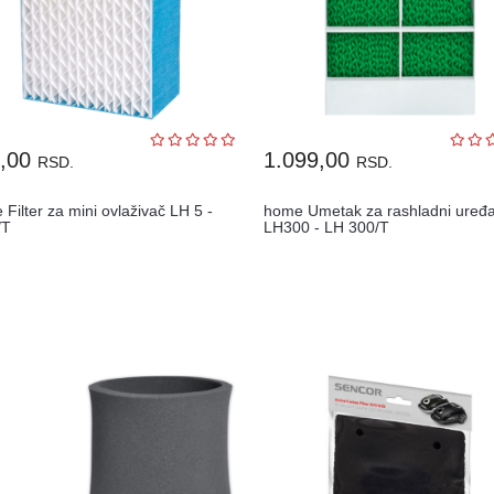
9,00
1.099,00
RSD.
RSD.
Filter za mini ovlaživač LH 5 -
home Umetak za rashladni uređa
/T
LH300 - LH 300/T