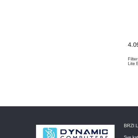
4.0
Filte
Lite 
BRZI 
Sve kat