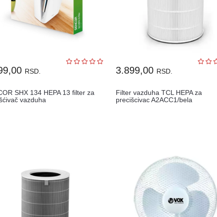
99,00
3.899,00
RSD.
RSD.
OR SHX 134 HEPA 13 filter za
Filter vazduha TCL HEPA za
išćivač vazduha
precišcivac A2ACC1/bela