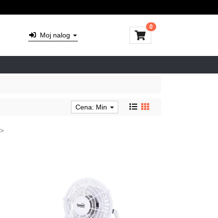
0
Moj nalog
Cena: Min
>