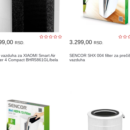
99,00
3.299,00
RSD.
RSD.
er vazduha za XIAOMI Smart Air
SENCOR SHX 004 filter za preči
fier 4 Compact BHR5861GL/bela
vazduha