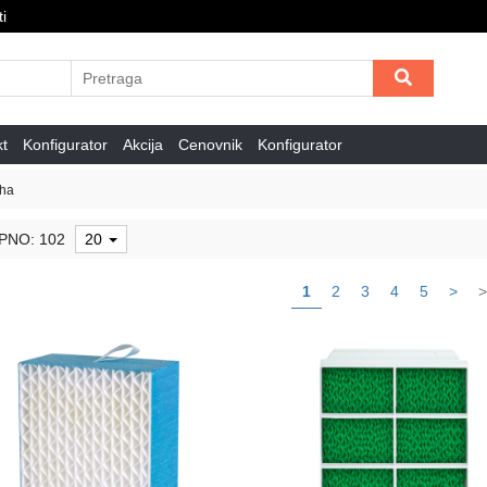
i
kt
Konfigurator
Akcija
Cenovnik
Konfigurator
uha
PNO: 102
20
1
2
3
4
5
>
>