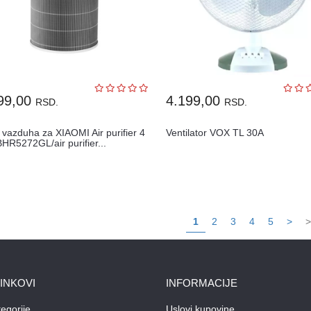
99,00
4.199,00
RSD.
RSD.
r vazduha za XIAOMI Air purifier 4
Ventilator VOX TL 30A
BHR5272GL/air purifier...
1
2
3
4
5
>
>
LINKOVI
INFORMACIJE
egorije
Uslovi kupovine