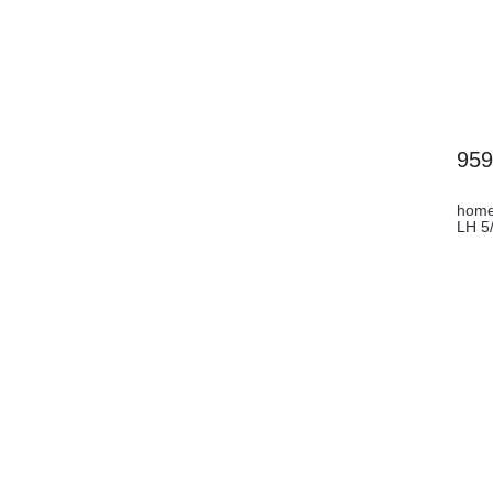
95
home 
LH 5