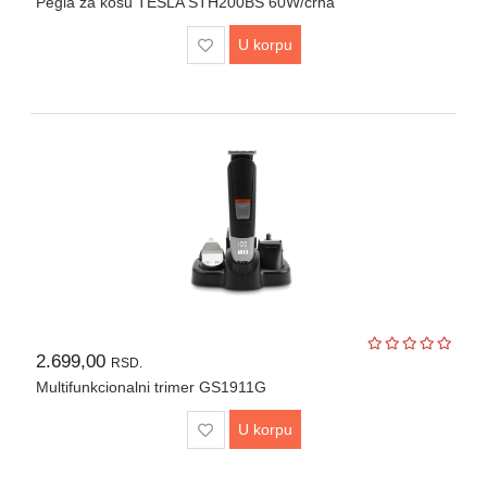
Pegla za kosu TESLA STH200BS 60W/crna
U korpu
2.699,00
RSD.
Multifunkcionalni trimer GS1911G
U korpu