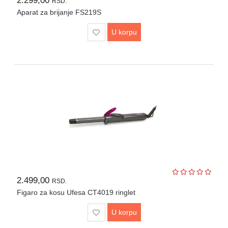
2.299,00
RSD.
Aparat za brijanje FS219S
U korpu
2.499,00
RSD.
Figaro za kosu Ufesa CT4019 ringlet
U korpu