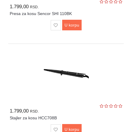
Lepota
1.799,00
RSD.
i
zdravlje
Presa za kosu Sencor SHI 110BK
U korpu
Alat
i
bašta
Video
nadzor
Solarne
elektrane
Auto
oprema
1.799,00
RSD.
Stajler za kosu HCC708B
U korpu