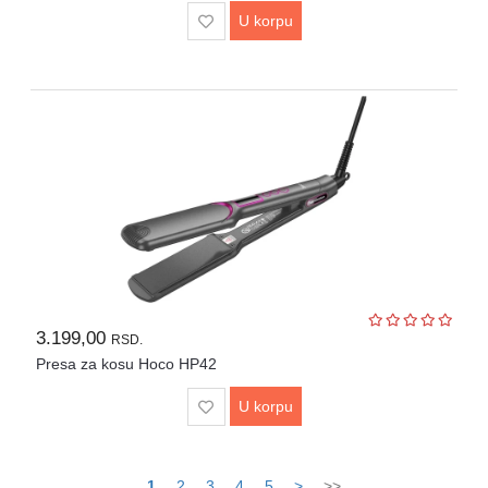
U korpu
3.199,00
RSD.
Presa za kosu Hoco HP42
U korpu
1
2
3
4
5
>
>>