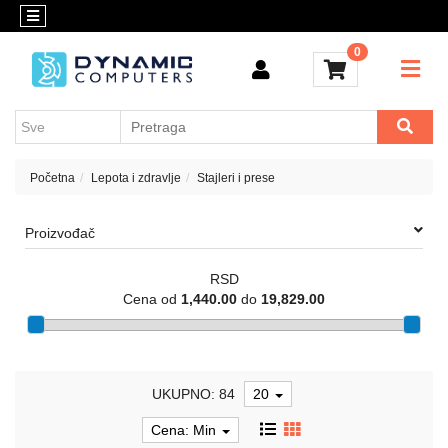
Kategorije
Kontakt
0
OUTLET
Konfigurator
Akcija
Kancelarijski
materijal
Cenovnik
Crypto
Početna
Lepota i zdravlje
Stajleri i prese
Konfigurator
Računari
Proizvođač
i
komponente
RSD
Laptop
Cena od
1,440.00
do
19,829.00
računari
Apple
UKUPNO: 84
20
Mobilni
i
Cena: Min
fiksni