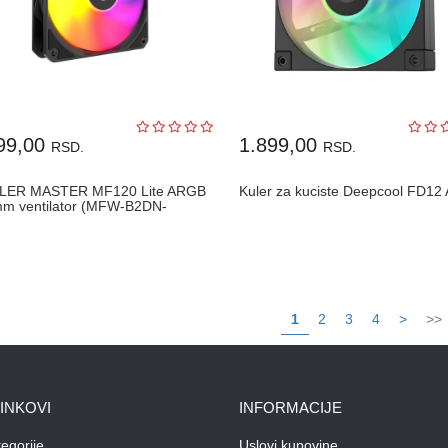
99,00
1.899,00
RSD.
RSD.
LER MASTER MF120 Lite ARGB
Kuler za kuciste Deepcool FD1
m ventilator (MFW-B2DN-
A-R1)
1
2
3
4
>
>>
LINKOVI
INFORMACIJE
egorije
Uslovi kupovine