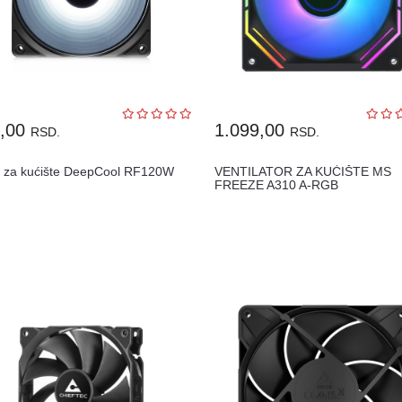
9,00
1.099,00
RSD.
RSD.
r za kućište DeepCool RF120W
VENTILATOR ZA KUĆIŠTE MS
FREEZE A310 A-RGB