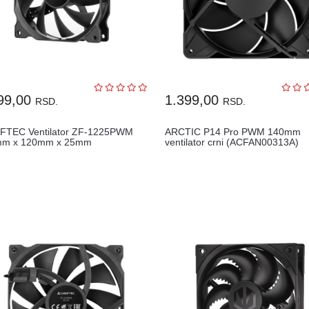
99,00
1.399,00
RSD.
RSD.
FTEC Ventilator ZF-1225PWM
ARCTIC P14 Pro PWM 140mm
mm x 120mm x 25mm
ventilator crni (ACFAN00313A)