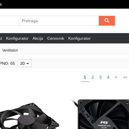
i
kt
Konfigurator
Akcija
Cenovnik
Konfigurator
Ventilatori
PNO: 65
20
1
2
3
4
>
>>