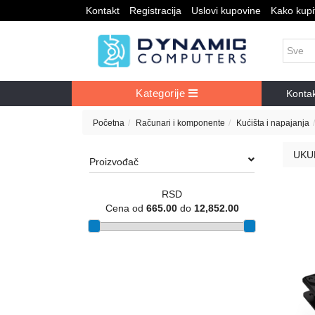
Kontakt
Registracija
Uslovi kupovine
Kako kupit
Kategorije
Konta
Početna
Računari i komponente
Kućišta i napajanja
UKU
Proizvođač
RSD
Cena od
665.00
do
12,852.00