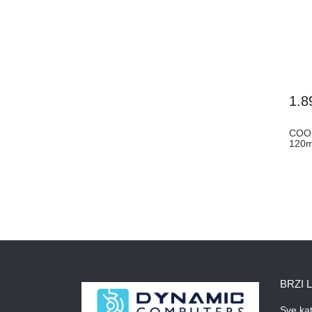
1.8
COO
120m
17NP
BRZI 
Sve kat