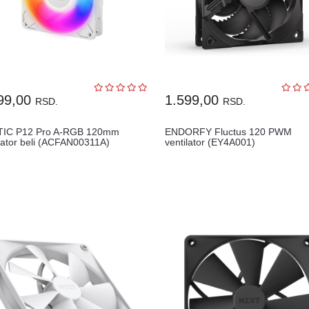
99,00
1.599,00
RSD.
RSD.
IC P12 Pro A-RGB 120mm
ENDORFY Fluctus 120 PWM
ilator beli (ACFAN00311A)
ventilator (EY4A001)