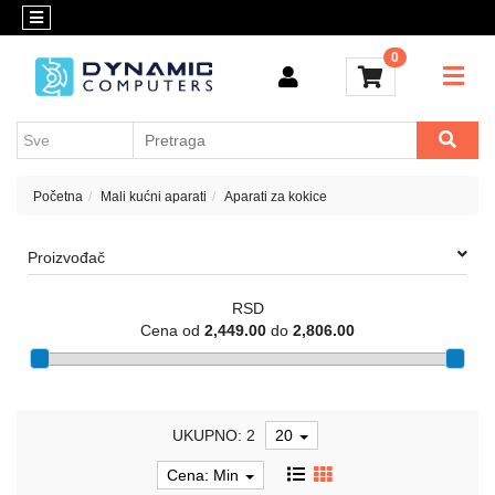
Kategorije
Kontakt
0
OUTLET
Konfigurator
Akcija
Kancelarijski
materijal
Cenovnik
Crypto
Početna
Mali kućni aparati
Aparati za kokice
Konfigurator
Računari
Proizvođač
i
komponente
RSD
Laptop
Cena od
2,449.00
do
2,806.00
računari
Apple
UKUPNO: 2
20
Mobilni
i
Cena: Min
fiksni