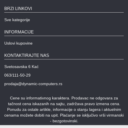
UPS
BRZI LINKOVI
i
zaštitni
Sve kategorije
kablovi
INFORMACIJE
Klima
uređaji
Uslovi kupovine
i
grejna
KONTAKTIRAJTE NAS
tela
Svetosavska 6 Kać
LED
063/111-50-29
rasveta
prodaja@dynamic-computers.rs
Bela
tehnika
Cene su informativnog karaktera. Prodavac ne odgovara za
tačnost cena iskazanih na sajtu, zadržava pravo izmena cena.
Mali
Ponudu za ostale artikle, informacije o stanju lagera i aktuelnim
kućni
cenama možete dobiti na upit. Plaćanje se isključivo vrši virmanski
aparati
- bezgotovinski.