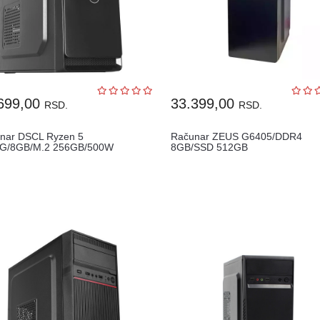
699,00
33.399,00
RSD.
RSD.
nar DSCL Ryzen 5
Računar ZEUS G6405/DDR4
G/8GB/M.2 256GB/500W
8GB/SSD 512GB