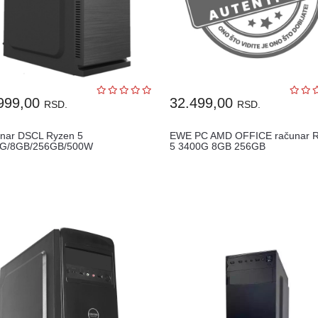
999,00
32.499,00
RSD.
RSD.
nar DSCL Ryzen 5
EWE PC AMD OFFICE računar 
G/8GB/256GB/500W
5 3400G 8GB 256GB