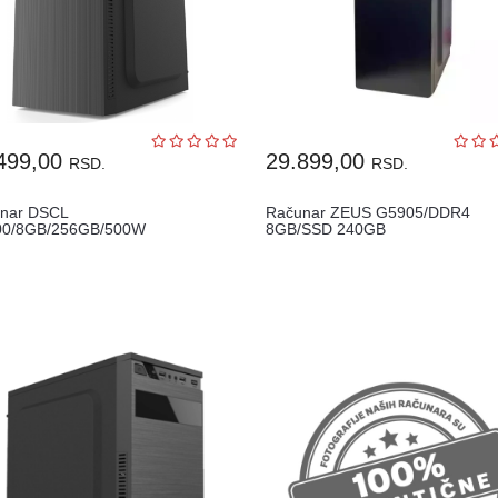
499,00
29.899,00
RSD.
RSD.
nar DSCL
Računar ZEUS G5905/DDR4
0/8GB/256GB/500W
8GB/SSD 240GB