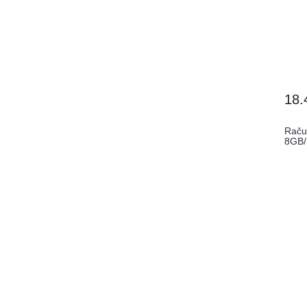
18.
Raču
8GB