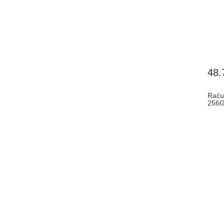
48.
Raču
256