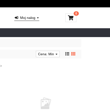
0
Moj nalog
Cena: Min
>