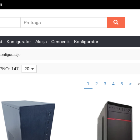
i
kt
Konfigurator
Akcija
Cenovnik
Konfigurator
onfiguracije
PNO: 147
20
1
2
3
4
5
>
>