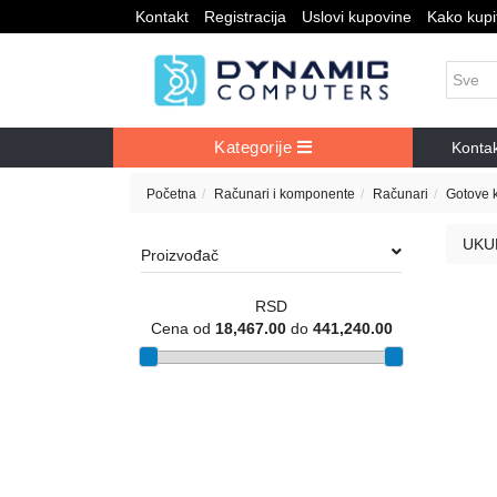
Kontakt
Registracija
Uslovi kupovine
Kako kupit
Kategorije
Konta
Početna
Računari i komponente
Računari
Gotove k
UKU
Proizvođač
RSD
Cena od
18,467.00
do
441,240.00