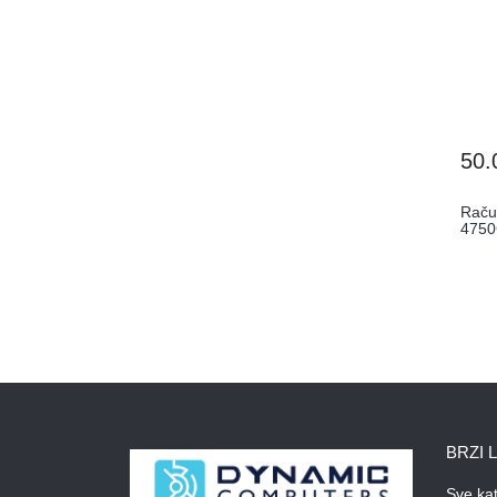
50.
Raču
4750
BRZI 
Sve kat