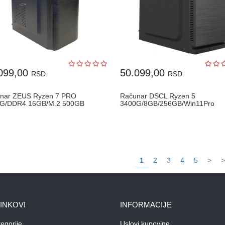
099,00
50.099,00
RSD.
RSD.
nar ZEUS Ryzen 7 PRO
Računar DSCL Ryzen 5
G/DDR4 16GB/M.2 500GB
3400G/8GB/256GB/Win11Pro
1
2
3
4
5
>
>
LINKOVI
INFORMACIJE
egorije
Uslovi kupovine