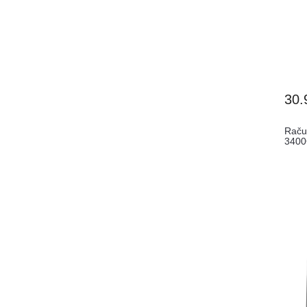
30.
Raču
3400