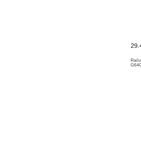
29.
Raču
G640