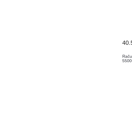
40.
Raču
5500