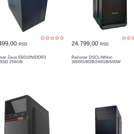
499,00
24.799,00
RSD.
RSD.
nar Zeus E6010N/DDR3
Računar DSCL Athlon
/SSD 256GB
3000G/8GB/240GB/500W