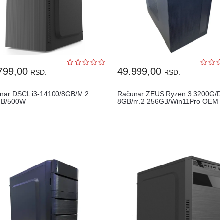
799,00
49.999,00
RSD.
RSD.
nar DSCL i3-14100/8GB/M.2
Računar ZEUS Ryzen 3 3200G
GB/500W
8GB/m.2 256GB/Win11Pro OEM