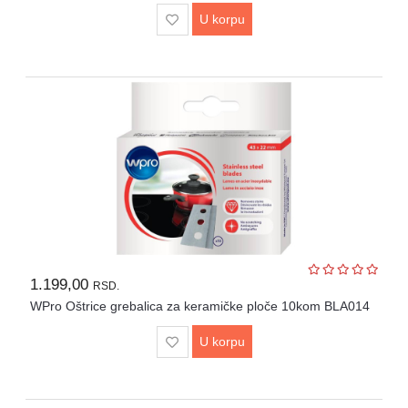
U korpu
1.199,00
RSD.
WPro Oštrice grebalica za keramičke ploče 10kom BLA014
U korpu