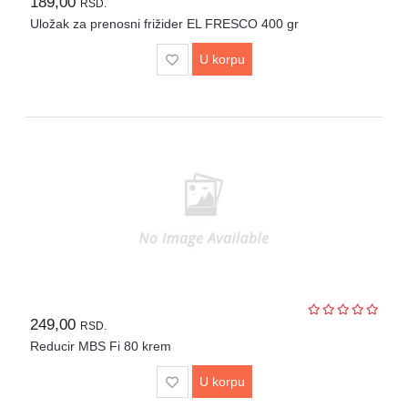
189,00
RSD.
Uložak za prenosni frižider EL FRESCO 400 gr
UPS
i
U korpu
zaštitni
kablovi
Klima
uređaji
i
grejna
tela
LED
rasveta
Bela
tehnika
249,00
RSD.
Mali
Reducir MBS Fi 80 krem
kućni
aparati
U korpu