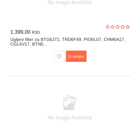
1.399,00
RSD.
Ugljeni filter za BTG6J72, TRD6F49, PIO6L07, CHM6A17,
CGL6V17, BTN5...
U korpu