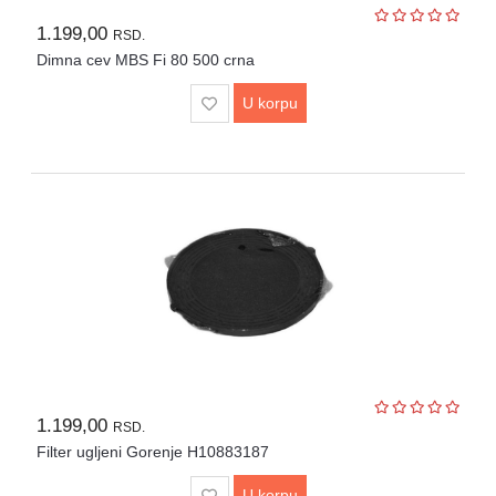
1.199,00
RSD.
Dimna cev MBS Fi 80 500 crna
U korpu
1.199,00
RSD.
Filter ugljeni Gorenje H10883187
U korpu