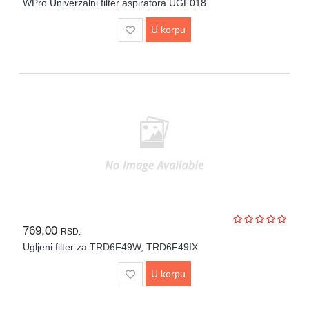
WPro Univerzalni filter aspiratora UGF018
U korpu
769,00
RSD.
Ugljeni filter za TRD6F49W, TRD6F49IX
U korpu