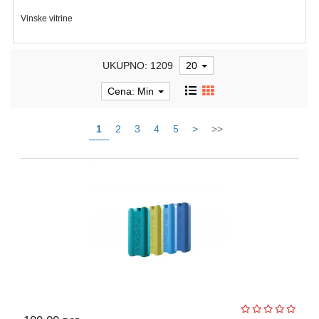
Vinske vitrine
Igračke
Štampači
i
UKUPNO: 1209
20
skeneri
Cena: Min
Software
1
2
3
4
5
>
>>
Eksterne
memorije
Mrežna
oprema
Kamere
i
dronovi
Kablovi
i
adapteri