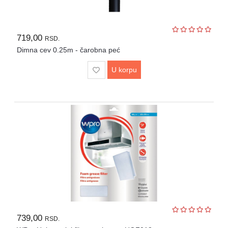
719,00
RSD.
Dimna cev 0.25m - čarobna peć
U korpu
739,00
RSD.