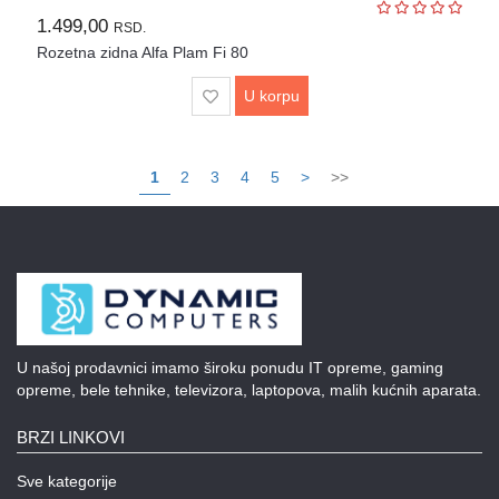
1.499,00
RSD.
Rozetna zidna Alfa Plam Fi 80
U korpu
1
2
3
4
5
>
>>
U našoj prodavnici imamo široku ponudu IT opreme, gaming
opreme, bele tehnike, televizora, laptopova, malih kućnih aparata.
BRZI LINKOVI
Sve kategorije