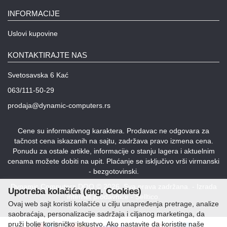
INFORMACIJE
Uslovi kupovine
KONTAKTIRAJTE NAS
Svetosavska 6 Kać
063/111-50-29
prodaja@dynamic-computers.rs
Cene su informativnog karaktera. Prodavac ne odgovara za
tačnost cena iskazanih na sajtu, zadržava pravo izmena cena.
Ponudu za ostale artikle, informacije o stanju lagera i aktuelnim
cenama možete dobiti na upit. Plaćanje se isključivo vrši virmanski
- bezgotovinski.
Dynamic Computers DOO © 2026. Sva prava zadržana. -
Izrada
Upotreba kolačića (eng. Cookies)
internet prodavnice
-
Selltico.
Ovaj web sajt koristi kolačiće u cilju unapređenja pretrage, analize
saobraćaja, personalizacije sadržaja i ciljanog marketinga, da
pruži bolje korisničko iskustvo. Ako nastavite da koristite naše