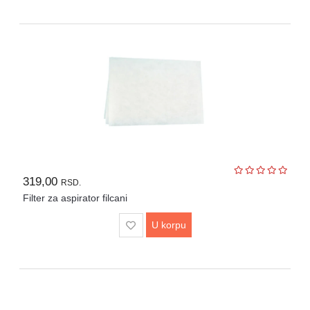
Lepota
i
zdravlje
Alat
i
bašta
Video
nadzor
Solarne
elektrane
319,00
RSD.
Filter za aspirator filcani
Auto
oprema
U korpu