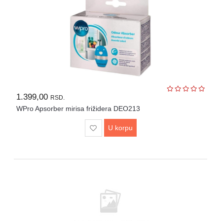
1.399,00
RSD.
WPro Apsorber mirisa frižidera DEO213
U korpu