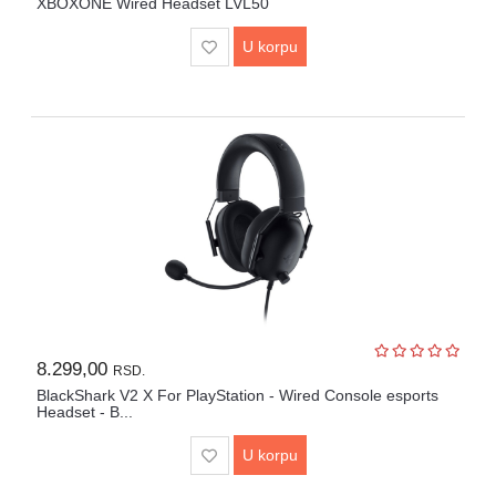
XBOXONE Wired Headset LVL50
U korpu
8.299,00
RSD.
BlackShark V2 X For PlayStation - Wired Console esports
Headset - B...
U korpu