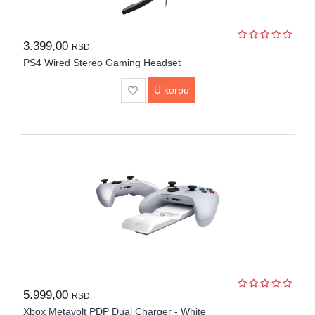
UPS
i
3.399,00
RSD.
zaštitni
kablovi
PS4 Wired Stereo Gaming Headset
U korpu
Klima
uređaji
i
grejna
tela
LED
rasveta
Bela
tehnika
Mali
kućni
aparati
5.999,00
RSD.
Xbox Metavolt PDP Dual Charger - White