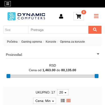
Kategorije
Kontakt
0
OUTLET
Konfigurator
Akcija
Kancelarijski
materijal
Cenovnik
Crypto
Početna
Gaming oprema
Konzole
Oprema za konzole
Konfigurator
Računari
Proizvođač
i
komponente
RSD
Laptop
Cena od
1,463.00
do
80,135.00
računari
Apple
UKUPNO: 17
20
Mobilni
i
Cena: Min
fiksni