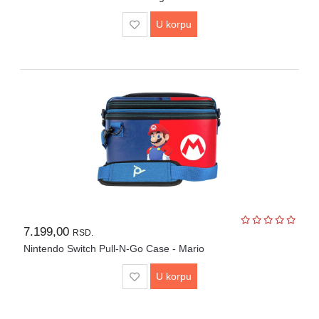
Lepota
i
U korpu
zdravlje
Alat
i
bašta
Video
nadzor
Solarne
elektrane
Auto
oprema
7.199,00
RSD.
Nintendo Switch Pull-N-Go Case - Mario
U korpu