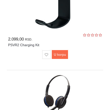
Igračke
Štampači
i
skeneri
Software
2.099,00
RSD.
PSVR2 Charging Kit
Eksterne
memorije
U korpu
Mrežna
oprema
Kamere
i
dronovi
Kablovi
i
adapteri