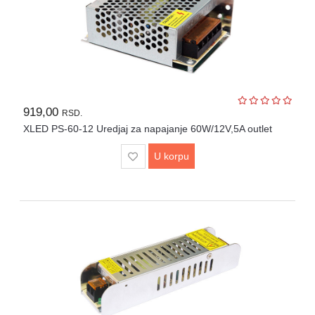
Igračke
Štampači
i
skeneri
Software
919,00
RSD.
XLED PS-60-12 Uredjaj za napajanje 60W/12V,5A outlet
Eksterne
memorije
U korpu
Mrežna
oprema
Kamere
i
dronovi
Kablovi
i
adapteri