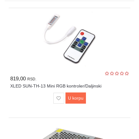
telefoni
Interaktivni
ekrani
TV,
audio,
video
NAS
uređaji
i
819,00
serveri
RSD.
XLED SUN-TH-13 Mini RGB kontroler/Daljinski
Periferije
U korpu
Sport
i
Fitness
Gaming
oprema