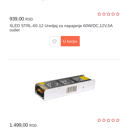
UPS
i
939,00
RSD.
zaštitni
kablovi
XLED STRL-60-12 Uredjaj za napajanje 60W/DC,12V,5A
outlet
Klima
U korpu
uređaji
i
grejna
tela
LED
rasveta
Bela
tehnika
Mali
kućni
aparati
1.499,00
RSD.