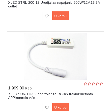
Lepota
XLED STRL-200-12 Uredjaj za napajanje 200W/12V,16.5A
outlet
i
zdravlje
U korpu
Alat
i
bašta
Video
nadzor
Solarne
elektrane
Auto
oprema
1.999,00
RSD.
XLED SUN-TH-02 Kontroler za RGBW traku/Bluetooth
APP,kontrola više...
U korpu