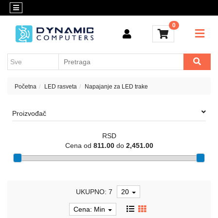
Kategorije
Kontakt
0
OUTLET
Konfigurator
Akcija
Kancelarijski
materijal
Cenovnik
Crypto
Početna
LED rasveta
Napajanje za LED trake
Konfigurator
Računari
Proizvođač
i
komponente
RSD
Laptop
Cena od
811.00
do
2,451.00
računari
Apple
UKUPNO: 7
20
Mobilni
i
Cena: Min
fiksni