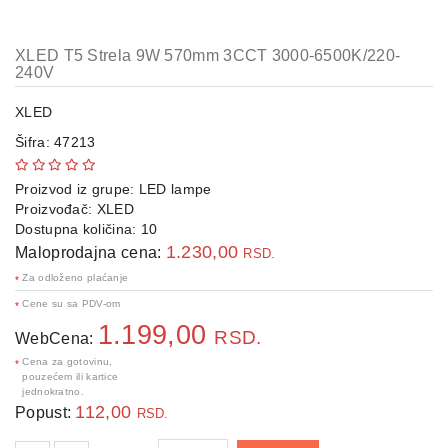
telefoni
Interaktivni
XLED T5 Strela 9W 570mm 3CCT 3000-6500K/220-
ekrani
240V
XLED
TV,
audio,
Šifra: 47213
video
Proizvod iz grupe:
LED lampe
NAS
Proizvođač:
XLED
uređaji
Dostupna količina: 10
i
1.230,00
Maloprodajna cena:
serveri
RSD.
Za odloženo plaćanje
*
Periferije
Cene su sa PDV-om
*
1.199,00
RSD.
Sport
WebCena:
i
Cena za gotovinu,
*
Fitness
pouzećem ili kartice
jednokratno.
112,00
Popust:
RSD.
Gaming
oprema