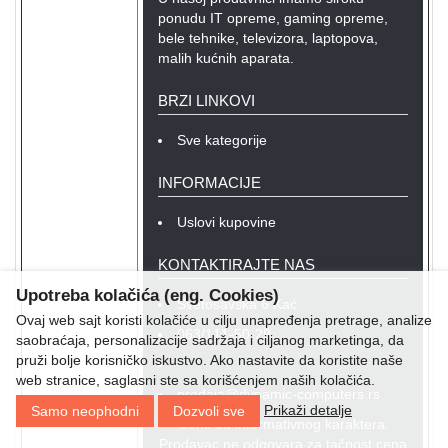
ponudu IT opreme, gaming opreme,
bele tehnike, televizora, laptopova,
malih kućnih aparata.
BRZI LINKOVI
Sve kategorije
INFORMACIJE
Uslovi kupovine
KONTAKTIRAJTE NAS
Upotreba kolačića (eng. Cookies)
Svetosavska 6 Kać
Ovaj web sajt koristi kolačiće u cilju unapređenja pretrage, analize
063/111-50-29
saobraćaja, personalizacije sadržaja i ciljanog marketinga, da
pruži bolje korisničko iskustvo. Ako nastavite da koristite naše
web stranice, saglasni ste sa korišćenjem naših kolačića.
prodaja@dynamic-computers.rs
Prikaži detalje
Samo neophodni
Dozvoli sve
Cene su informativnog karaktera.
Prodavac ne odgovara za tačnost cena