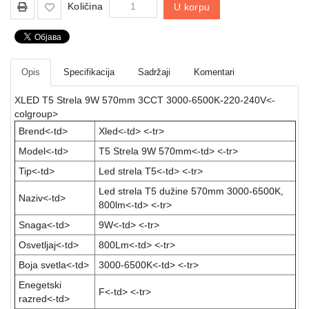
Količina
U korpu
Igračke
Štampači
i
Opis
Specifikacija
Sadržaji
Komentari
skeneri
XLED T5 Strela 9W 570mm 3CCT 3000-6500K-220-240V
<-
Software
colgroup>
Brend<-td>
Xled<-td> <-tr>
Eksterne
memorije
Model<-td>
T5 Strela 9W 570mm<-td> <-tr>
Tip<-td>
Led strela T5<-td> <-tr>
Mrežna
oprema
Led strela T5 dužine 570mm 3000-6500K,
Naziv<-td>
800lm<-td> <-tr>
Kamere
Snaga<-td>
9W<-td> <-tr>
i
dronovi
Osvetljaj<-td>
800Lm<-td> <-tr>
Boja svetla<-td>
3000-6500K<-td> <-tr>
Kablovi
Enegetski
i
F<-td> <-tr>
razred<-td>
adapteri