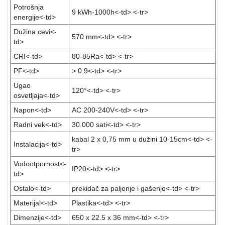
Potrošnja
9 kWh-1000h<-td> <-tr>
UPS
energije<-td>
i
Dužina cevi<-
zaštitni
570 mm<-td> <-tr>
td>
kablovi
CRI<-td>
80-85Ra<-td> <-tr>
Klima
PF<-td>
> 0.9<-td> <-tr>
uređaji
i
Ugao
120°<-td> <-tr>
grejna
osvetljaja<-td>
tela
Napon<-td>
AC 200-240V<-td> <-tr>
Radni vek<-td>
30.000 sati<-td> <-tr>
LED
rasveta
kabal 2 x 0,75 mm u dužini 10-15cm<-td> <-
Instalacija<-td>
tr>
Bela
Vodootpornost<-
tehnika
IP20<-td> <-tr>
td>
Mali
Ostalo<-td>
prekidač za paljenje i gašenje<-td> <-tr>
kućni
Materijal<-td>
Plastika<-td> <-tr>
aparati
Dimenzije<-td>
650 x 22.5 x 36 mm<-td> <-tr>