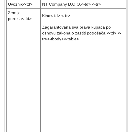
Lepota
Uvoznik<-td>
NT Company D.O.O.<-td> <-tr>
i
Zemlja
zdravlje
Kina<-td> <-tr>
porekla<-td>
Alat
Zagarantovana sva prava kupaca po
i
osnovu zakona o zaštiti potrošača.<-td> <-
bašta
tr><-tbody><-table>
Vaše ime
Video
nadzor
Komentar
Solarne
elektrane
Auto
oprema
Ocena:
Unesite kod