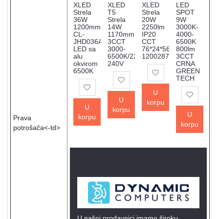
XLED
XLED
XLED
LED
Strela
T5
Strela
SPOT
36W
Strela
20W
9W
1200mm
14W
2250lm
3000K-
CL-
1170mm
IP20
4000-
JHD036AAA
3CCT
CCT
6500K
LED sa
3000-
76*24*566mm
800lm
alu
6500K/220-
12002879
3CCT
okvirom
240V
CRNA
6500K
GREEN
TECH
U
U
korpu
U
korpu
U
korpu
Prava
korpu
potrošača<-td>
U našoj prodavnici imamo široku