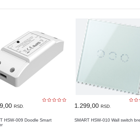
99,00
1.299,00
RSD.
RSD.
 HSW-009 Doodle Smart
SMART HSW-010 Wall switch br
er