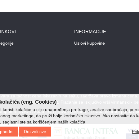
LINKOVI
INFORMACIJE
egorije
Uslovi kupovine
ara za tačnost cena iskazanih na sajtu, zadržava pravo izmena cena. Po
kolačića (eng. Cookies)
 cenama možete dobiti na upit. Plaćanje se isključivo vrši virmanski - be
 koristi kolačiće u cilju unapređenja pretrage, analize saobraćaja, pers
mputers DOO © 2026. Sva prava zadržana. -
Izrada internet prodavni
ljanog marketinga, da pruži bolje korisničko iskustvo. Ako nastavite da k
, saglasni ste sa korišćenjem naših kolačića.
phodni
Dozvoli sve
Pri