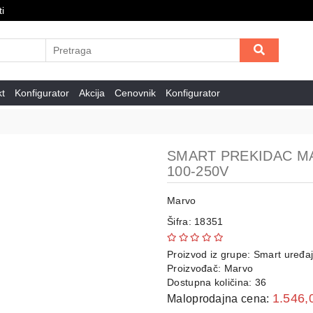
i
kt
Konfigurator
Akcija
Cenovnik
Konfigurator
SMART PREKIDAC MA
100-250V
Marvo
Šifra: 18351
Proizvod iz grupe:
Smart uređaj
Proizvođač:
Marvo
Dostupna količina: 36
1.546,
Maloprodajna cena: