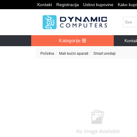
Kontakt
Registracija
Uslovi kupovine
Kako kupit
Kategorije
Konta
Početna
Mali kućni aparati
Smart uređaji