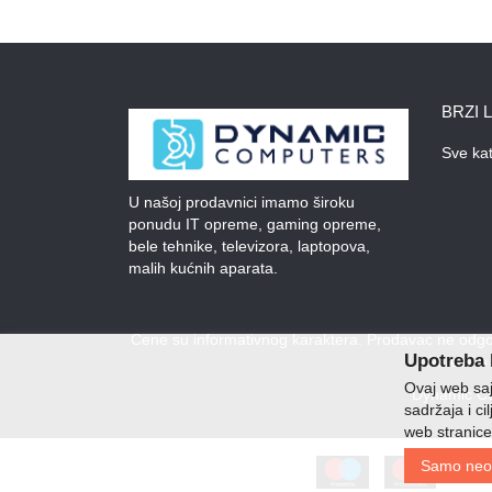
BRZI 
Sve kat
U našoj prodavnici imamo široku
ponudu IT opreme, gaming opreme,
bele tehnike, televizora, laptopova,
malih kućnih aparata.
Cene su informativnog karaktera. Prodavac ne odgov
Upotreba 
i aktuelnim
Ovaj web sajt
Dynamic Co
sadržaja i ci
web stranice
Samo neo