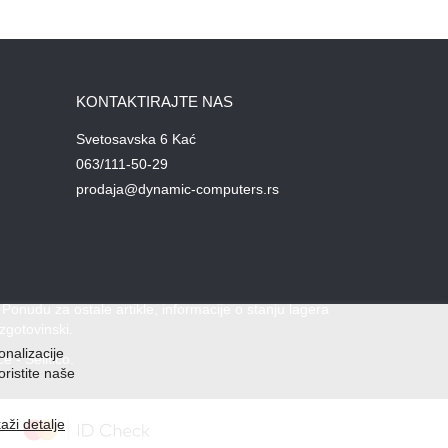
KONTAKTIRAJTE NAS
Svetosavska 6 Kać
063/111-50-29
prodaja@dynamic-computers.rs
nudu za ostale artikle, informacije o stanju lagera
zgotovinski.
onalizacije
ce
-
Selltico.
oristite naše
kaži detalje