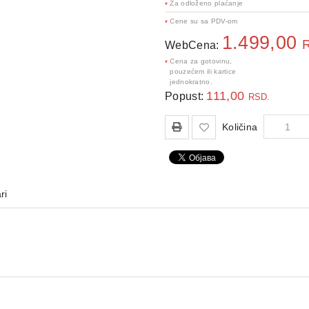
Za odloženo plaćanje
*
Cene su sa PDV-om
*
1.499,00
WebCena:
Cena za gotovinu,
*
pouzećem ili kartice
jednokratno.
111,00
Popust:
RSD.
Količina
ri