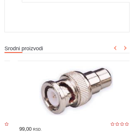
Igračke
Štampači
i
skeneri
Software
Srodni proizvodi
Eksterne
memorije
Mrežna
oprema
Kamere
i
dronovi
Kablovi
i
99,00
RSD.
adapteri