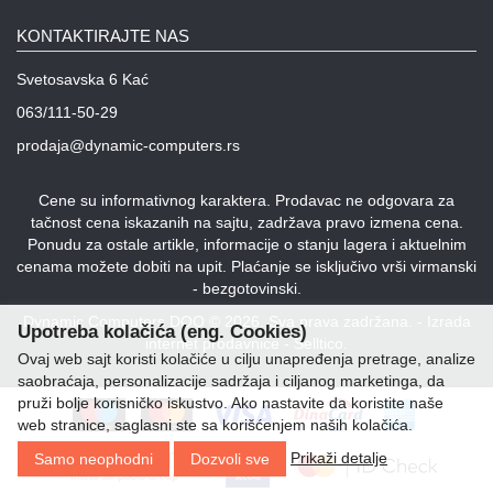
Lepota
i
KONTAKTIRAJTE NAS
zdravlje
Svetosavska 6 Kać
Alat
063/111-50-29
i
bašta
prodaja@dynamic-computers.rs
Video
Cene su informativnog karaktera. Prodavac ne odgovara za
nadzor
tačnost cena iskazanih na sajtu, zadržava pravo izmena cena.
Ponudu za ostale artikle, informacije o stanju lagera i aktuelnim
Solarne
cenama možete dobiti na upit. Plaćanje se isključivo vrši virmanski
elektrane
- bezgotovinski.
Auto
Dynamic Computers DOO © 2026. Sva prava zadržana. -
Izrada
Upotreba kolačića (eng. Cookies)
oprema
internet prodavnice
-
Selltico.
Ovaj web sajt koristi kolačiće u cilju unapređenja pretrage, analize
saobraćaja, personalizacije sadržaja i ciljanog marketinga, da
pruži bolje korisničko iskustvo. Ako nastavite da koristite naše
web stranice, saglasni ste sa korišćenjem naših kolačića.
Prikaži detalje
Samo neophodni
Dozvoli sve