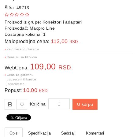
telefoni
Šifra: 49713
Interaktivni
ekrani
Proizvod iz grupe:
Konektori i adapteri
Proizvođač:
Maxpro Line
Dostupna količina: 1
TV,
audio,
112,00
Maloprodajna cena:
RSD.
video
Za odloženo plaćanje
*
Cene su sa PDV-om
*
NAS
109,00
uređaji
RSD.
WebCena:
i
Cena za gotovinu,
*
serveri
pouzećem ili kartice
jednokratno.
10,00
Popust:
Periferije
RSD.
Sport
Količina
U korpu
i
Fitness
Gaming
Opis
Specifikacija
Sadržaji
Komentari
oprema