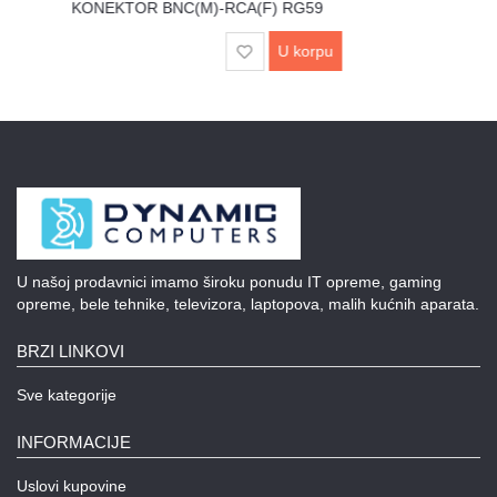
KONEKTOR BNC(M)-RCA(F) RG59
UPS
U korpu
i
zaštitni
kablovi
Klima
uređaji
i
grejna
tela
LED
U našoj prodavnici imamo široku ponudu IT opreme, gaming
rasveta
opreme, bele tehnike, televizora, laptopova, malih kućnih aparata.
Bela
BRZI LINKOVI
tehnika
Sve kategorije
Mali
kućni
INFORMACIJE
aparati
Uslovi kupovine